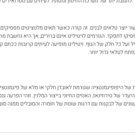
לתגובת יתר של מערכת החיסון ומטופל לעיתים עם סטרואידים כדי להקל על הגרד.
ור יוצר טלאים לבנים. זה קורה כאשר תאים מלנוציטים מפסיקים ליי
יקו לתפקד. הגורמים לויטיליגו אינם ברורים, אך היא נחשבת מחל
ל ועל כל חלק של הגוף. ויטיליגו מופיעה לעיתים קרובות ככתם קטן
פתח לטלאי גדול יותר.
ת של היפופיגמנטציה שגורמת לאובדן חלקי או מלא של פיגמנטציה
יעדר של טירוזינאז, האנזים החיוני בייצור המלנין. זוהי הפרעה ג
שונים של לבקנות עם דרגות שונות של חומרה והסובלים ממנה סוב