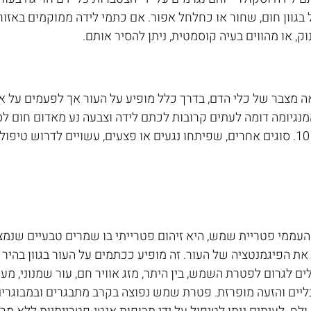
בגוון חום, שחור או כחלחל אפור. אם כתמי לידה ממוקמים באזורים
ק, או מהווים בעיה קוסמטית, ניתן להסיר אותם.
ה מצבר של כלי הדם, בדרך כלל מופיע על העור אך לפעמים על איב
מנגיומה דומה לעתים קרובות לכתם לידה וצבעה נע מאדום חום לס
מהמקרים, תעלם עד גיל 10. סוגים אחרים, שפיתחו נגעים או פצעים, עשויים לדרוש 
מי פטריית שמש, היא זיהום פטרייתי בו שמרים טבעיים שנמצא
ת הפיגמנטציה של העור. זה מופיע ככתמים על העור בגוון בהיר א
ים לגרום לפטרת השמש, בין היתר, מזג אוויר חם, עור שמנוני, מע
נליים והזעה מופרזת. פטרת שמש נפוצה בקרב מתבגרים ובמבוגרי