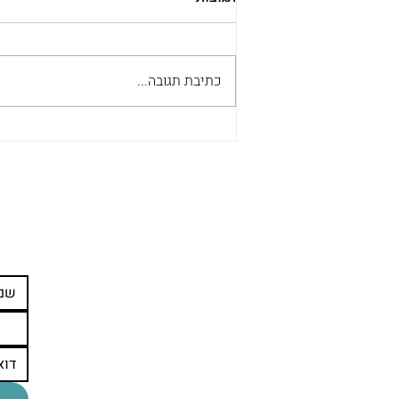
כתיבת תגובה...
מה התורה אומרת על הסרת
קעקועים? תובנות מהרב זמיר
כהן
עדיין מתלב