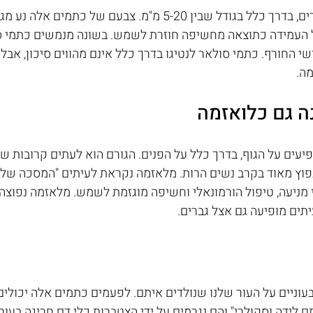
הם נגעים שטוחים, שפירים, בדרך כלל בגודל שבין 5-20 מ"מ. צבעם של 
ל העמידה כתוצאה מחשיפה חוזרת לשמש. בשונה מנמשים כתמי סו
י החורף. כתמי סולאר לנטיגו בדרך כלל אינם מהווים סיכון, אבל
ה.
ה גם כלואזמה
יעים על הגוף, בדרך כלל על הפנים. הגורם הוא לעתים קרובות שינ
נפוץ מאוד בקרב נשים הרות. מלאזמה נקראת לעיתים "המסכה של הה
 מניעה, טיפול הורמונאלי וחשיפה מוגזמת לשמש. מלאזמה נפוצה
תים מופיעה גם אצל גברים.
וניים על העור שלנו שנולדים איתם. לפעמים כתמים אלה יכולים 
ם לידה וסקולרי" והם נגרמים על ידי הצטברות כלי דם חריגה בעור.