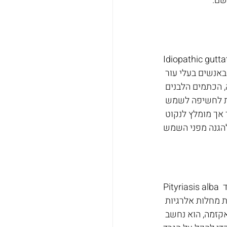
שם.
 להופעה של כתמים לבנים בגודל של 1 עד 10 
באנשים בעלי עור 
, הכתמים הלבנים 
ם בסביבות גיל 40. התופעה מיוחסת לחשיפה לשמש 
 אך מומלץ לנקוט 
Pityriasis alba היא הפרעת עור נפוצה אצל ילדים ומבוגרים צעירים המתבטאת בכתמים בהירים בגוון ורוד 
 מחלות אלרגיות 
קזמה, הוא נחשב 