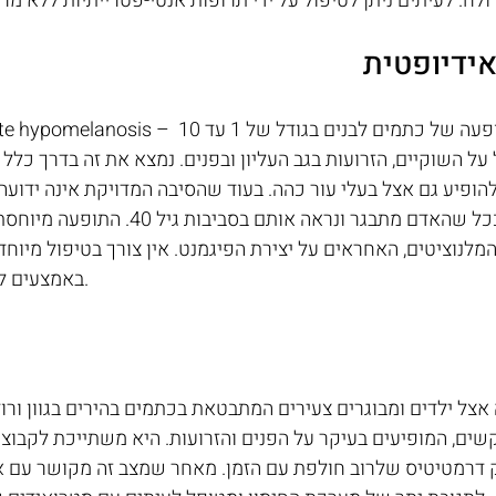
ח. לעיתים ניתן לטיפול על ידי תרופות אנטי-פטרייתיות ללא מר
אידיופטית
Idiopathic guttate hypomelanosis – זוהי הפרעה הגורמת
על השוקיים, הזרועות בגב העליון ובפנים. נמצא את זה בדרך כלל 
להופיע גם אצל בעלי עור כהה. בעוד שהסיבה המדויקת אינה ידועה
מתחילים להיווצר ככל שהאדם מתבגר ונראה אות
לנוציטים, האחראים על יצירת הפיגמנט. אין צורך בטיפול מיוחד
באמצעים להגנה מפני השמש.
שים, המופיעים בעיקר על הפנים והזרועות. היא משתייכת לקבוצת
ק דרמטיטיס שלרוב חולפת עם הזמן. מאחר שמצב זה מקושר עם א