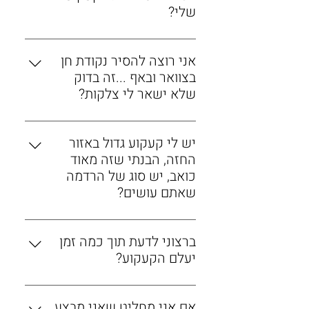
שלי?
מספר הטיפולים תלוי במשתנים שונים
אני רוצה להסיר נקודת חן
– האזור המקועקע בגוף, עומק הקעקוע,
בצוואר ובאף ...זה בדוק
כמות הצבע, סוג הצבע, גיל ומצב פיזי.
שלא ישאר לי צלקות?
אכן בדוק, ישנם מאות לקוחות של
יש לי קעקוע גדול באזור
המרכז להסרת קעקועים שכבר הסירו
החזה, הבנתי שזה מאוד
קעקועים מכל אזור הפנים ללא צלקות.
כואב, יש סוג של הרדמה
שאתם עושים?
יש חומר מאלחש שמוריד את רמת
ברצוני לדעת תוך כמה זמן
הכאב בצורה משמעותית, אמלה או
יעלם הקעקוע?
עזרקאין, יש למרוח את המשחה שעה
וחצי לפני הטיפול.
זמן הסרת קעקוע משתנה בין קעקוע
אם אני מחליט שאני מבצע
אחד למשנהו, כך גם מספר הטיפולים,