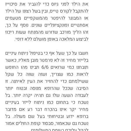
את הילד לפני גיוס כדי להגביר את סיכוייו 
להתקבל לקורס טייס, ובין בשל רצונו של הילד 
או המבוגר להיפטר מהמשקפיים מטעמים 
אסתטיים ופונקציונליים שונים. נוסף על כך, 
זהו הליך מורכב שדורש מהמנתח שעות ריכוז 
לביצוע המלאכה באופן מושלם ללא דופי.
חשבו על כך שעל אף כי בטיפול ניתוח עיניים 
בלייזר מחיר זה לא פרמטר מובן מאליו, כאשר 
תובחנו כמי שרואים 6/6 תבינו מהו החופש 
לראות כמו שצריך, ושזה שווה כל שקל 
ששילמתם כדי להחזיר את העין לאיתנה. זו 
הסיבה שככל שהרופא מנוסה ובטוח יותר 
לעבודה השעה שלו גם תהיה יקרה יותר. בל 
נשכח כי בתחום כמו ניתוח לייזר בעיניים 
מחיר יקר אינו בהכרח דבר רע אם מדובר 
ברופא ידוע ובטיחותי בעל שם מעולה. בל 
נשכח גם שכאמור, סבסוד קופת החולים אמור 
להקל עליכם בעומס התשלומים.