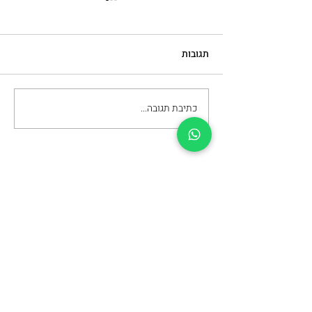
תגובות
כתיבת תגובה...
מה חשוב לבדוק כשבוחרים
מכון להסרת קעקועים
עדיין מתלבטים ומעוניינים
לשמוע פרטים נוספים?