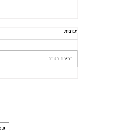
תגובות
כתיבת תגובה...
מה התורה אומרת על הסרת
קעקועים? תובנות מהרב זמיר
כהן
עדיין מתלב