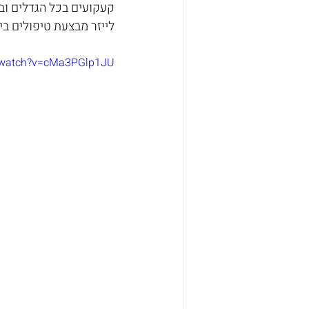
קעקועים בכל הגדלים ובכ
לייזר מבצעת טיפולים בי
m/watch?v=cMa3PGlp1JU