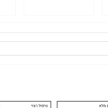
מה חשוב לבדוק כשבוחרים מכון
טיפול
להסרת קעקועים
האסת
טים ומעוניינים לשמוע פרטי
טיפול רצוי