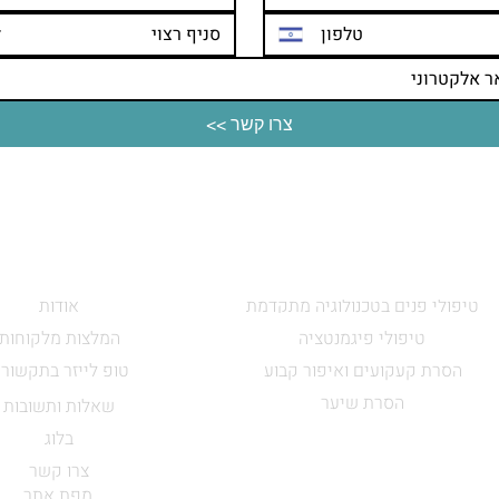
סניף רצוי
צרו קשר >>
שירותים
תפריט
טיפולי פנים בטכנולוגיה מתקדמת
אודות
טיפולי פיגמנטציה
המלצות מלקוחות
הסרת קעקועים ואיפור קבוע
טופ לייזר בתקשור
הסרת שיער
שאלות ותשובות
בלוג
צרו קשר
מפת אתר