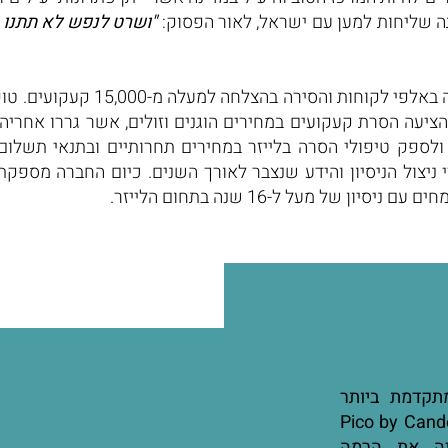
תה שליחות למען עם ישראל, לאור הפסוק:
"ושרט לנפש לא תתנו 
טופ לייזר קימת כ- 16 שנים, בהן טי
ציעה הסרת קעקועים במחירים הוגנים וזולים, אשר גררו אחריהם
ספק טיפולי הסרה בלייזר במחירים תחרותיים ובתנאי תשלום
ניצול הניסיון והידע שנצבר לאורך השנים. כיום החברה מספק
 של מעל ל-16 שנה בתחום הלייזר.
תקדמת ביותר
ום הלייזר (מכשיר הלייזר מסוג Pico by Candela
תיה את הרמה