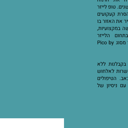
נים. טופ לייזר
סרת קעקועים
ר את האזור בו
ה במקצועיות,
תחום הלייזר
ובמכשור הרפואי המתקדם ביותר כיום, (לייזר מסוג Pico by
 בקבלנות ללא
פשרות לאלחוש
ב. הטיפולים
עם ניסיון של