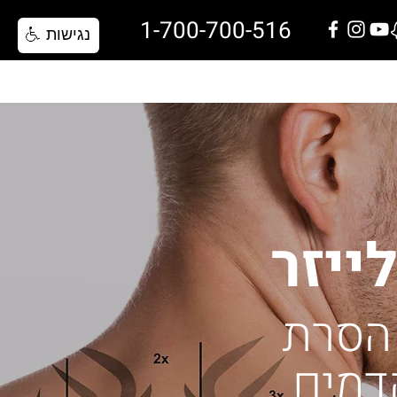
1-700-700-516
נגישות
שאלות ותשובות
בלוג
צרו קשר
ייזר
 הסרת
קדמים