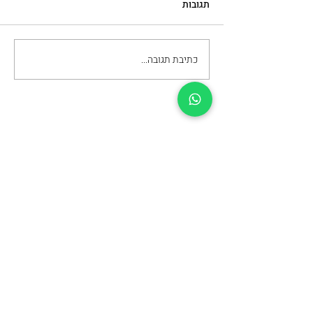
תגובות
כתיבת תגובה...
מה חשוב לבדוק כשבוחרים
מכון להסרת קעקועים
עדיין מתלבטים ומעוניינים
לשמוע פרטים נוספים?