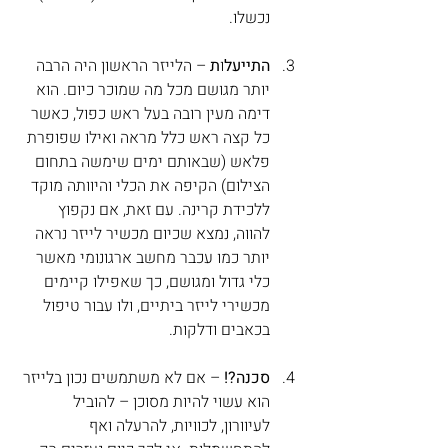
נכשלו.
התייעל
ו
ת
 – הלייזר הראשון היה הרבה 
יותר מגושם מכל מה שמוכר כיום. הוא 
דימה מעין רובה בעל ראש כפול, כאשר 
כל קצה ראש כלל מראה ואילו שפופרת 
פלאש (שבאותם ימים שימשה בתחום 
הצילום) הקיפה את הכלי והיוותה מוקד 
ללכידת קרינה. עם זאת, אם נקפוץ 
להווה, נמצא שכיום מכשיר לייזר נראה 
יותר כמו עכבר מחשב ארגונומי מאשר 
כלי גדול ומגושם, כך שאפילו קיימים 
מכשירי לייזר ביתיים, ולו עבור טיפול 
בכאבים ודלקות.
סכנה?!
 – אם לא משתמשים נכון בלייזר 
הוא עשוי להיות מסוכן – להוביל 
לעיוורון, לכוויות, להרעלה ואף 