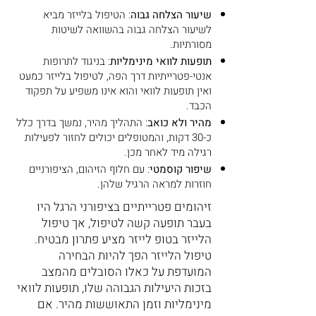
שיעור הצלחה גבוה
: הטיפול בלייזר מביא
לשיעור הצלחה גבוה בהשוואה לשיטות
מסורתיות.
תופעות לוואי מינימליות
: בניגוד לתרופות
אנטי-פטרייתיות דרך הפה, לטיפול בלייזר כמעט
ואין תופעות לוואי והוא אינו משפיע על תפקוד
הכבד.
מהיר ולא כואב
: התהליך מהיר, נמשך בדרך כלל
כ-30 דקות, והמטופלים יכולים לחזור לפעילות
רגילה מיד לאחר מכן.
שיפור קוסמטי
: עם חלוף הזיהום, הציפורניים
חוזרות למראה הרגיל שלהן.
זיהומים פטרייתיים בציפורני הרגל היו
בעבר תופעה קשה לטיפול, אך טיפול
הלייזר בטופ לייזר מציע פתרון מבטיח.
טיפול הלייזר הפך להיות הבחירה
המועדפת על כאלו הסובלים מהמצב
בזכות היעילות הגבוהה שלו, תופעות לוואי
מינימליות וזמן התאוששות מהיר. אם