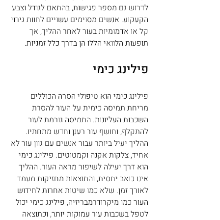
לדרוש גם מספר פגישות, בהתאם לגודל וצבע 
הקעקוע. אנשים מסוימים עשויים לחוות גירוי 
קל או אדמומיות בעור לאחר ההליך, אך 
תופעות הלוואי הללו הן בדרך כלל זמניות.
פילינג כימי
פילינג כימי הוא טיפולי הסרה הכוללים 
מריחת תמיסה כימית על העור להסרת 
השכבות העליונות. התמיסה גורמת לעור 
להתקלף, וחושף עור רענן וחדש מתחתיו. 
ההליך יעיל ביותר עבור אנשים עם גוון עור לא 
אחיד, צלקות אקנה וקמטוטים. פילינג כימי 
הוא דרך יעילה לשיפור מראה העור. ההליך 
אינו כואב יחסית, והתוצאות מחזיקות מעמד 
לאורך זמן. שלא כמו שיטות אחרות לחידוש 
העור כמו מיקרודרמבריזיה, פילינג כימי יכול 
לטפל בשכבות עור עמוקות יותר, וכתוצאה 