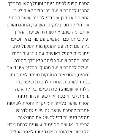
הסרת הפופולריים ביותר ומומלץ לעשות דרך 
המרכז להסרת שיער. זהו הליך לא פולשני 
המשתמש בקרן אור כדי להסיר שיער מהגוף. 
אור הלייזר מכוון לזקיקי השיער, מחמם והורס 
אותם, מה שמביא לנשירת השיער. ההליך 
יעיל ביותר עבור אנשים עם עור בהיר ושיער 
כהה. עם זאת, עם ההתקדמות הטכנולוגית, 
ניתן כיום לטפל באנשים עם גווני עור כהים 
יותר. הסרת שיער בלייזר היא דרך מהירה 
ויעילה להסרת שיער מהגוף. ההליך אינו כואב 
יחסית, והתוצאות מחזיקות מעמד לאורך זמן. 
בניגוד לשיטות אחרות להסרת שיער כמו 
גילוח או שעווה, הסרת שיער בלייזר אינה 
גורמת לגירוי בעור או לשערות חודרניות. 
הסרת שיער בלייזר היא יקרה יחסית לשיטות 
אחרות להסרת שיער. זה עשוי גם לדרוש 
מספר פגישות כדי להשיג את התוצאות 
הרצויות. אנשים מסוימים עשויים לחוות גירוי 
קל בעור, אדמומיות או נפיחות לאחר ההליך, 