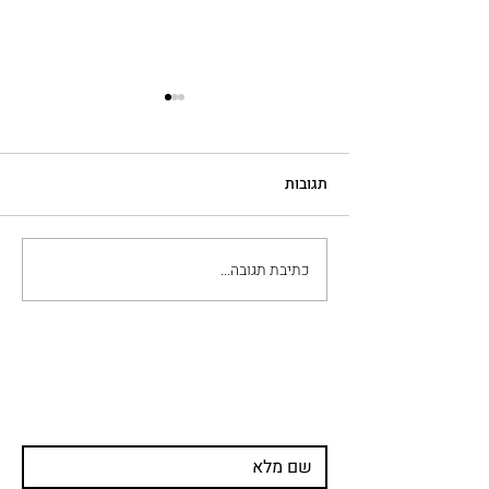
תגובות
כתיבת תגובה...
טיפולי לייזר חדשניים
בתחום האסתטיקה
עדיין מתלבטים ומעוניינים
לשמוע פרטים נוספים?