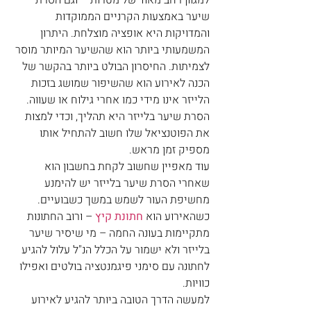
למגוון רחב מאוד של מטרות – וגם הסרת 
שיער באמצעות הקרניים הממוקדות 
והמדויקות היא אופציה מוצלחת. היתרון 
המשמעותי ביותר הוא שהשיער המיותר מוסר 
לצמיתות. החיסרון הבולט ביותר בהקשר של 
הכנה לאירוע הוא שהשיפור שמושג בזכות 
הלייזר אינו מידי כמו אחרי גילוח או שעווה. 
הסרת שיער בלייזר היא תהליך, וכדי למצות 
את הפוטנציאל שלו חשוב להתחיל אותו 
מספיק זמן מראש.
עוד מאפיין שחשוב לקחת בחשבון הוא 
שאחרי הסרת שיער בלייזר יש להימנע 
מחשיפת העור לשמש במשך כשבועיים. 
כשהאירוע הוא 
חתונת קיץ
 – ורוב החתונות 
מתקיימות בעונה החמה – מי שיסיר שיער 
בלייזר ולא ישמור על הכלל הנ"ל עלול להגיע 
לחתונה עם סימני פיגמנטציה בולטים ואפילו 
כוויות.
למעשה הדרך הטובה ביותר להגיע לאירוע 