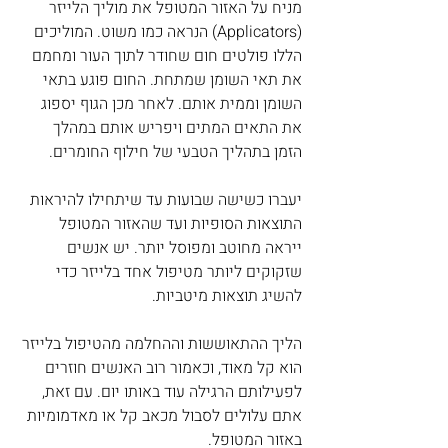
מניח על האזור המטופל את מוליך הלייזר 
(Applicators) הנראה כמו משוט. המוליכים 
הללו פולטים חום שחודר לתוך העור ומחמם 
את תאי השומן שמתחת. החום פוגע בתאי 
השומן וממית אותם. לאחר מכן הגוף יספוג 
את התאים המתים ויפריש אותם במהלך 
הזמן בתהליך הטבעי של חילוף החומרים.
יעברו כשישה שבועות עד שיתחילו להיראות 
התוצאות הסופיות ועד שהאזור המטופל 
ייראה מחוטב ומפוסל יותר. יש אנשים 
שזקוקים ליותר מטיפול אחד בלייזר כדי 
להשיג תוצאות מיטביות.
הליך ההתאוששות וההחלמה מהטיפול בלייזר 
הוא קל מאוד, וכאמור רוב האנשים חוזרים 
לפעילותם הרגילה עוד באותו יום. עם זאת, 
אתם עלולים לסבול מכאב קל או מאדמומיות 
באזור המטופל.