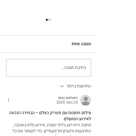
תגובה אחת
כתיבת תגובה...
מה חשוב לבדוק כשבוחרים
מכון להסרת קעקועים
החדשות ביותר
erez.leshem
23 באוג׳ 2025
צילום חתונות עם פטריק הצלם – הבחירה הנכונה 
לאירוע המושלם
חתונה היא רגע בלתי נשכח, אירוע מלא באהבה, 
התרגשות ורגעים חד־פעמיים. כדי לשמור את כל 